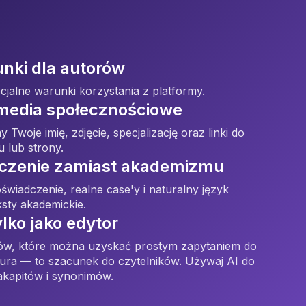
nki dla autorów
jalne warunki korzystania z platformy.
i media społecznościowe
 Twoje imię, zdjęcie, specjalizację oraz linki do
 lub strony.
czenie zamiast akademizmu
wiadczenie, realne case'y i naturalny język
eksty akademickie.
lko jako edytor
tów, które można uzyskać prostym zapytaniem do
ura — to szacunek do czytelników. Używaj AI do
akapitów i synonimów.