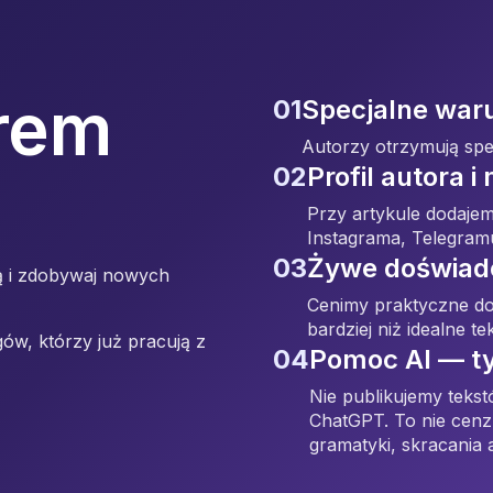
rem
01
Specjalne waru
Autorzy otrzymują spec
02
Profil autora 
Przy artykule dodajemy
Instagrama, Telegramu
03
Żywe doświad
tą i zdobywaj nowych
Cenimy praktyczne doś
bardziej niż idealne t
ów, którzy już pracują z
04
Pomoc AI — ty
Nie publikujemy teks
ChatGPT. To nie cenz
gramatyki, skracania 