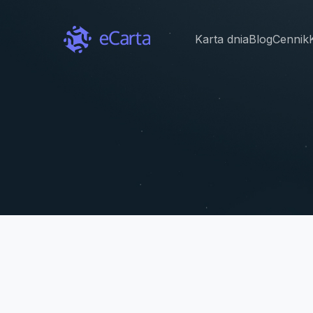
Karta dnia
Blog
Cennik
Język interfejsu