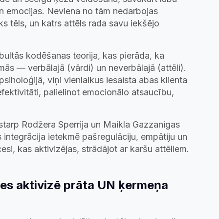
u un emocijas. Neviena no tām nedarbojas
 tēls, un katrs attēls rada savu iekšējo
ubultās kodēšanas teorija, kas pierāda, ka
ās — verbālajā (vārdi) un neverbālajā (attēli).
siholoģijā, viņi vienlaikus iesaista abas klienta
ektivitāti, palielinot emocionālo atsaucību,
starp Rodžera Sperrija un Maikla Gazzanigas
 integrācija ietekmē pašregulāciju, empātiju un
si, kas aktivizējas, strādājot ar karšu attēliem.
tes aktivizē prāta UN ķermeņa