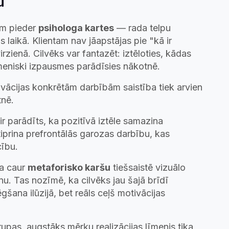
u
am pieder
psihologa kartes
— rada telpu
s laikā. Klientam nav jāapstājas pie "kā ir
rzienā. Cilvēks var fantazēt: iztēloties, kādas
meniski izpausmes parādīsies nākotnē.
tivācijas konkrētām darbībām saistība tiek arvien
tnē.
r parādīts, ka pozitīvā iztēle samazina
tiprina prefrontālās garozas darbību, kas
cību.
na caur
metaforisko karšu
tiešsaistē vizuālo
. Tas nozīmē, ka cilvēks jau šajā brīdī
gšana ilūzijā, bet reāls ceļš motivācijas
rupas, augstāks mērķu realizācijas līmenis tika