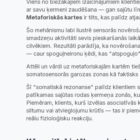
Viens no biežākajiem izaicinājumiem klientie
ar savu ķermeni zaudēšana — gan sajūtu līm
Metaforiskās kartes
ir tilts, kas palīdz a
Šo mehānismu labi ilustrē sensorās novēroša
smadzeņu aktivitāti sevis pieskaršanās laikā
cilvēkiem. Rezultāti parādīja, ka novērošan
— caur spoguļneironu ķēdi, kas "atspoguļo
Attēli un vārdi uz metaforiskajām kartēm tie
somatosensorās garozas zonas kā faktisks 
Šī "somatiskā rezonanse" palīdz klientiem se
patīkamas sajūtas rodas ķermeņa zonās, kur k
Piemēram, klients, kurš izvēlas asociatīvās ka
siltumu vai atvieglojumu krūtīs — tas ir piem
reālu fizioloģisku reakciju.