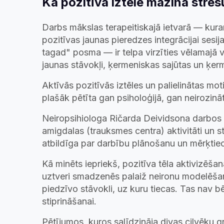
Kā pozitīvā iztēle mazina stres
Darbs mākslas terapeitiskajā ietvarā — kur
pozitīvas jaunas pieredzes integrācijai sesija
tagad" posma — ir telpa virzīties vēlamajā vi
jaunas stāvokļi, ķermeniskas sajūtas un ķer
Aktīvās pozitīvās iztēles un palielinātas mo
plašāk pētīta gan psiholoģijā, gan neirozinā
Neiropsihiologa Ričarda Deividsona darbos i
amigdalas (trauksmes centra) aktivitāti un s
atbildīga par darbību plānošanu un mērķtie
Kā minēts iepriekš, pozitīva tēla aktivizēša
uztveri smadzenēs palaiž neironu modelēšanu
piedzīvo stāvokli, uz kuru tiecas. Tas nav bē
stiprināšanai.
Pētījumos, kuros salīdzināja divas cilvēku g