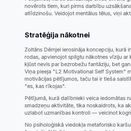
novērots tiem, kuri pirms darbību uzsākšan
atlīdzinošu. Veidojot mentālus tēlus, viņi akt
Stratēģija nākotnei
Zoltāns Dērnjei ierosināja koncepciju, kurā 
rodas, apvienojot spilgtu nākotnes vīziju ar 
kļūst nevis par bezrobežu fantāziju, bet gan
Viņa pieeja "L2 Motivational Self System" m
motivācijas pētījumos, taču tai ir tieša sais
"es, kas rīkojas".
Pētījumā, kurā dalībnieki veica iedomātas na
smadzeņu aktivitāte, tika noskaidrots, ka aktī
uzlabot uzmanības kontroli — veicinot kogn
No psiholoģiskā viedokļa metaforisko karšu 