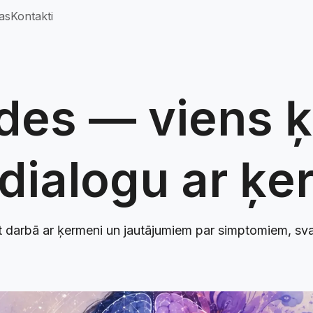
as
Kontakti
des — viens 
ialogu ar ķe
ot darbā ar ķermeni un jautājumiem par simptomiem, sva