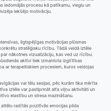
as iedomājās procesu kā patīkamu, vieglu un
ivizēja iekšējo motivāciju.
intensīvas, ilgtspējīgas motivācijas plūsmas
konkrētu stratēģisku rīcību. Tādā veidā iztēle
 par nākotnes vizualizāciju, kas ved uz rīcību.
ūsdienās aktīvi tiek izmantota izglītības
tība ar terapeitiskiem procesiem, kuros veidojas
vigācijas vai tēlu sesijas, pēc kurām tika mērīta
va iztēle var pastiprināt alfa viļņu aktivitāti un
itīvo elastību un stresa mazināšanu.
attēlu radītās pozitīvās emocijas pilda