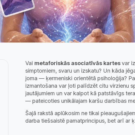
Vai
metaforiskās asociatīvās kartes
var i
simptomiem, svaru un izskatu? Un kāda jēga 
joma — ķermeniski orientētā psiholoģija? P
izmantošana var ļoti palīdzēt citu virzienu 
jautājumiem un var kalpot kā patstāvīgs tera
— pateicoties unikālajam karšu darbības 
Šajā rakstā aplūkosim ne tikai pieaugušaji
darba tiešsaistē pamatprincipus, bet arī ar 