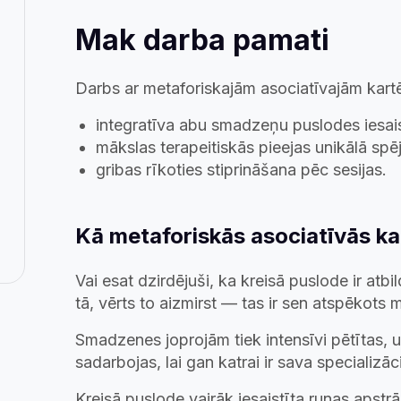
Mak darba pamati
Darbs ar metaforiskajām asociatīvajām kartē
integratīva abu smadzeņu puslodes iesai
mākslas terapeitiskās pieejas unikālā spēj
gribas rīkoties stiprināšana pēc sesijas.
Kā metaforiskās asociatīvās k
Vai esat dzirdējuši, ka kreisā puslode ir at
tā, vērts to aizmirst — tas ir sen atspēkots m
Smadzenes joprojām tiek intensīvi pētītas, 
sadarbojas, lai gan katrai ir sava specializāci
Kreisā puslode vairāk iesaistīta runas apst