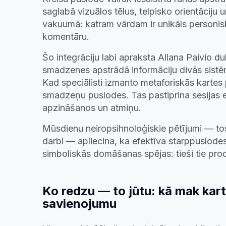
saglabā vizuālos tēlus, telpisko orientācij
vakuumā: katram vārdam ir unikāls personisks
komentāru.
Šo integrāciju labi apraksta Allana Paivio d
smadzenes apstrādā informāciju divās sistēm
Kad speciālisti izmanto metaforiskās kartes p
smadzeņu puslodes. Tas pastiprina sesijas ef
apzināšanos un atmiņu.
Mūsdienu neiropsihnoloģiskie pētījumi — to
darbi — apliecina, ka efektīva starppuslodes
simboliskās domāšanas spējas: tieši tie proce
Ko redzu — to jūtu: kā mak kar
savienojumu