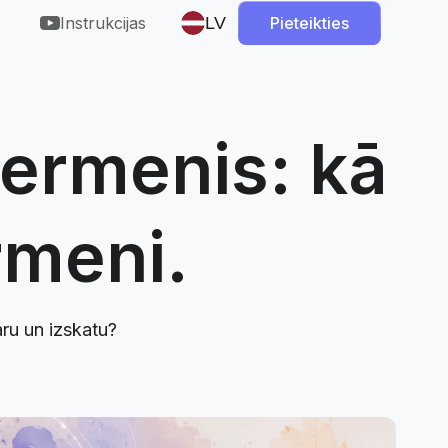
Instrukcijas
LV
Pieteikties
ķermenis: kā
LV
rmeni.
ru un izskatu?