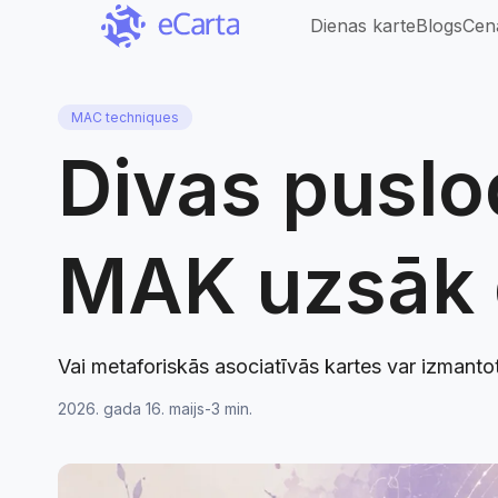
Dienas karte
Blogs
Cen
MAC techniques
Divas puslo
Saskarnes valoda
MAK uzsāk d
Vai metaforiskās asociatīvās kartes var izmant
2026. gada 16. maijs
-
3 min.