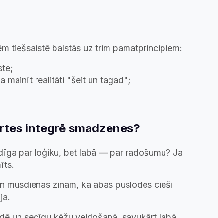
m tiešsaistē balstās uz trim pamatprincipiem:
ste;
a mainīt realitāti "šeit un tagad";
artes integrē smadzenes?
bildīga par loģiku, bet labā — par radošumu? Ja
īts.
un mūsdienās zinām, ka abas puslodes cieši
ja.
rādē un secīgu ķēžu veidošanā, savukārt labā