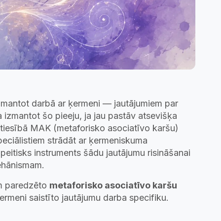
zmantot darbā ar ķermeni — jautājumiem par
izmantot šo pieeju, ja jau pastāv atsevišķa
atiesībā MAK (metaforisko asociatīvo karšu)
speciālistiem strādāt ar ķermeniskuma
peitisks instruments šādu jautājumu risināšanai
mehānismam.
em paredzēto
metaforisko asociatīvo karšu
ķermeni saistīto jautājumu darba specifiku.