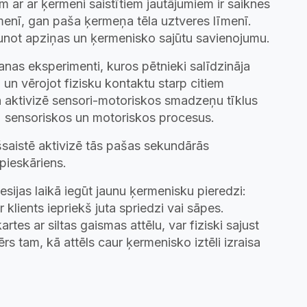
m ar ar ķermeni saistītiem jautājumiem ir saiknes
enī, gan paša ķermeņa tēla uztveres līmenī.
tjaunot apziņas un ķermenisko sajūtu savienojumu.
nas eksperimenti, kuros pētnieki salīdzināja
 un vērojot fizisku kontaktu starp citiem
a aktivizē sensori-motoriskos smadzeņu tīklus
" sensoriskos un motoriskos procesus.
šsaistē aktivizē tās pašas sekundārās
pieskāriens.
sijas laikā iegūt jaunu ķermenisku pieredzi:
lients iepriekš juta spriedzi vai sāpes.
rtes ar siltas gaismas attēlu, var fiziski sajust
ērs tam, kā attēls caur ķermenisko iztēli izraisa